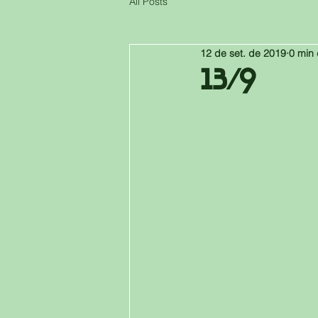
All Posts
12 de set. de 2019
0 min 
13/9